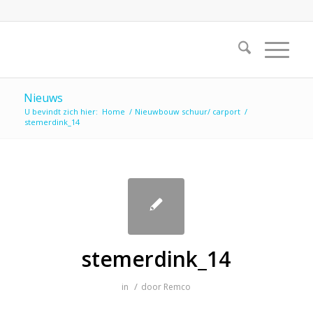
Nieuws
U bevindt zich hier:
Home
/
Nieuwbouw schuur/ carport
/
stemerdink_14
stemerdink_14
/
in
door
Remco