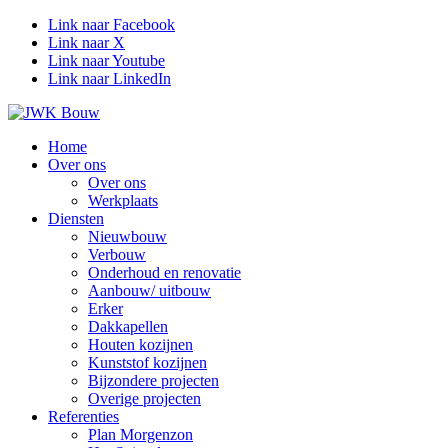
Link naar Facebook
Link naar X
Link naar Youtube
Link naar LinkedIn
Home
Over ons
Over ons
Werkplaats
Diensten
Nieuwbouw
Verbouw
Onderhoud en renovatie
Aanbouw/ uitbouw
Erker
Dakkapellen
Houten kozijnen
Kunststof kozijnen
Bijzondere projecten
Overige projecten
Referenties
Plan Morgenzon