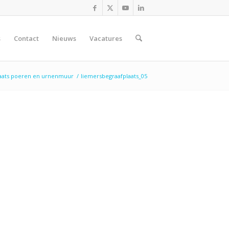
s
Contact
Nieuws
Vacatures
aats poeren en urnenmuur
/
liemersbegraafplaats_05