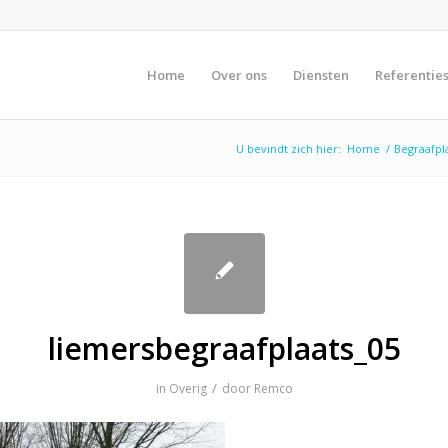
Home
Over ons
Diensten
Referentie
U bevindt zich hier:
Home
/
Begraafpl
liemersbegraafplaats_05
/
in
Overig
door
Remco