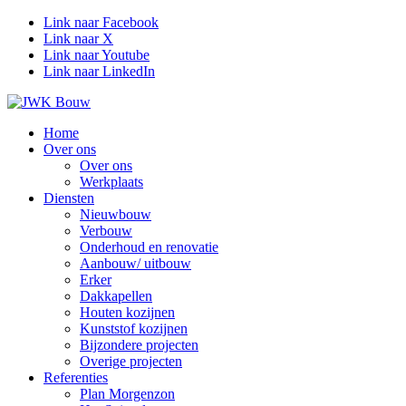
Link naar Facebook
Link naar X
Link naar Youtube
Link naar LinkedIn
Home
Over ons
Over ons
Werkplaats
Diensten
Nieuwbouw
Verbouw
Onderhoud en renovatie
Aanbouw/ uitbouw
Erker
Dakkapellen
Houten kozijnen
Kunststof kozijnen
Bijzondere projecten
Overige projecten
Referenties
Plan Morgenzon