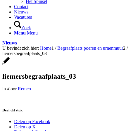
Het Spinsel
Contact
Nieuws
Vacatures
Zoek
Menu
Menu
Nieuws
U bevindt zich hier:
Home
1
/
Begraafplaats poeren en urnenmuur
2
/
liemersbegraafplaats_03
liemersbegraafplaats_03
in
/
door
Remco
Deel dit stuk
Delen op Facebook
Delen op X