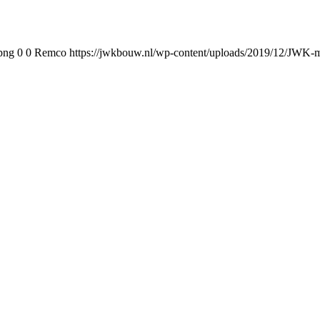
png
0
0
Remco
https://jwkbouw.nl/wp-content/uploads/2019/12/JWK-m