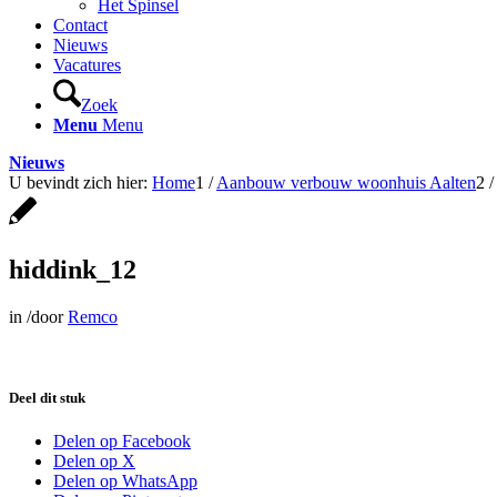
Het Spinsel
Contact
Nieuws
Vacatures
Zoek
Menu
Menu
Nieuws
U bevindt zich hier:
Home
1
/
Aanbouw verbouw woonhuis Aalten
2
/
hiddink_12
in
/
door
Remco
Deel dit stuk
Delen op Facebook
Delen op X
Delen op WhatsApp