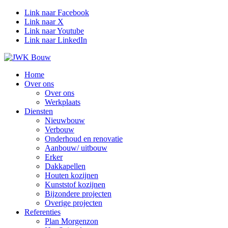
Link naar Facebook
Link naar X
Link naar Youtube
Link naar LinkedIn
Home
Over ons
Over ons
Werkplaats
Diensten
Nieuwbouw
Verbouw
Onderhoud en renovatie
Aanbouw/ uitbouw
Erker
Dakkapellen
Houten kozijnen
Kunststof kozijnen
Bijzondere projecten
Overige projecten
Referenties
Plan Morgenzon