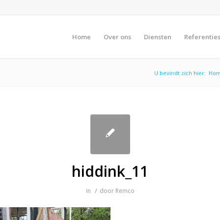
Home
Over ons
Diensten
Referentie
U bevindt zich hier:
Ho
hiddink_11
/
in
door
Remco