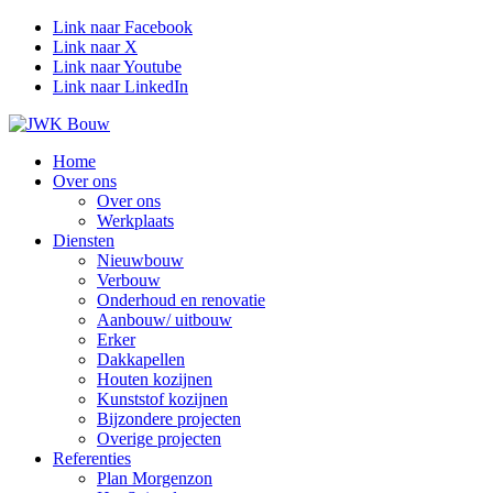
Link naar Facebook
Link naar X
Link naar Youtube
Link naar LinkedIn
Home
Over ons
Over ons
Werkplaats
Diensten
Nieuwbouw
Verbouw
Onderhoud en renovatie
Aanbouw/ uitbouw
Erker
Dakkapellen
Houten kozijnen
Kunststof kozijnen
Bijzondere projecten
Overige projecten
Referenties
Plan Morgenzon