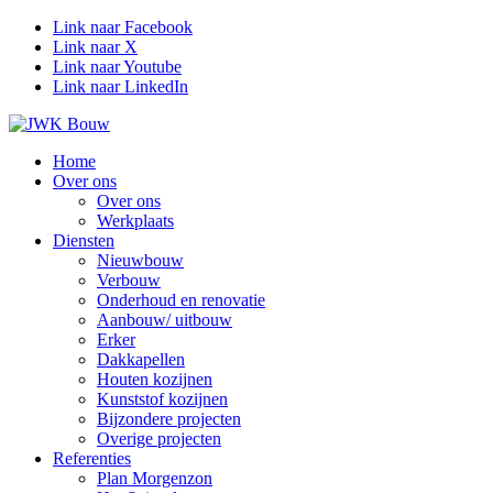
Link naar Facebook
Link naar X
Link naar Youtube
Link naar LinkedIn
Home
Over ons
Over ons
Werkplaats
Diensten
Nieuwbouw
Verbouw
Onderhoud en renovatie
Aanbouw/ uitbouw
Erker
Dakkapellen
Houten kozijnen
Kunststof kozijnen
Bijzondere projecten
Overige projecten
Referenties
Plan Morgenzon